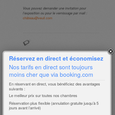
Vous pouvez demander une invitation pour
l’exposition ou pour le vernissage par mail :
château@veuil.com
Réservez en direct et économisez
Laisser un
Nos tarifs en direct sont toujours
moins cher que via booking.com
commentaire
En réservant en direct, vous bénéficiez des avantages
Vous devez
vous connecter
pour publier un
suivants :
commentaire.
Le meilleur prix sur toutes nos chambres
Karte
Réservation plus flexible (annulation gratuite jusqu’à 5
jours avant l’arrivé)