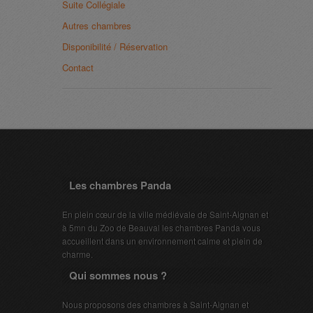
Suite Collégiale
Autres chambres
Disponibilité / Réservation
Contact
Les chambres Panda
En plein cœur de la ville médiévale de Saint-Aignan et
à 5mn du Zoo de Beauval les chambres Panda vous
accueillent dans un environnement calme et plein de
charme.
Qui sommes nous ?
Nous proposons des chambres à Saint-Aignan et